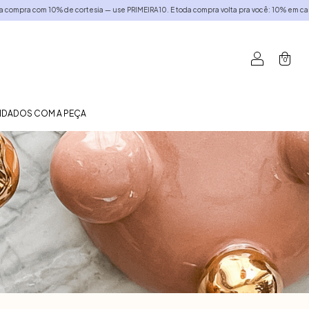
pra com 10% de cortesia — use PRIMEIRA10. E toda compra volta pra você: 10% em cashba
0
UIDADOS COM A PEÇA