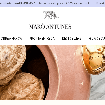
esia — use PRIMEIRA10. E toda compra volta pra você: 10% em cashback.
Primeira com
SOBRE A MARCA
PRONTA ENTREGA
BEST SELLERS
GUIA DE C