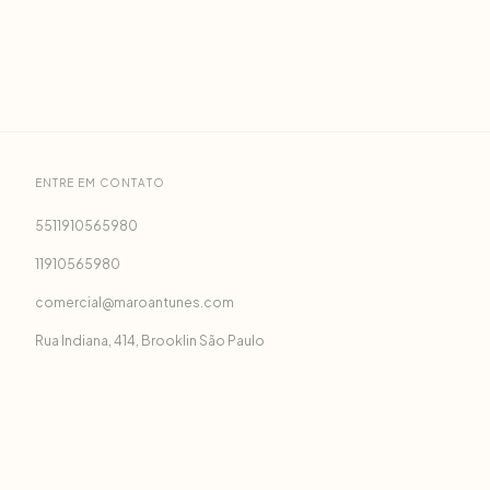
ENTRE EM CONTATO
5511910565980
11910565980
comercial@maroantunes.com
Rua Indiana, 414, Brooklin São Paulo