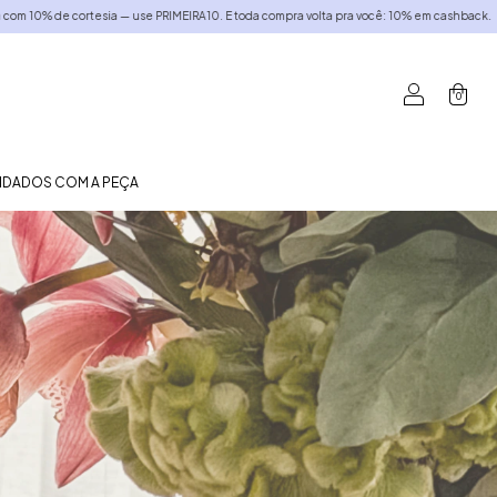
IMEIRA10. E toda compra volta pra você: 10% em cashback.
Primeira compra com 10% 
0
UIDADOS COM A PEÇA