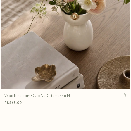
Vaso Nina com Ouro NUDE tamanho M
R$468,00