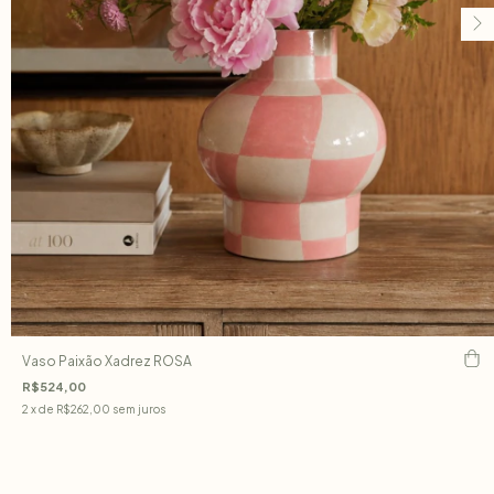
Vaso Paixão Xadrez ROSA
R$524,00
2
x de
R$262,00
sem juros