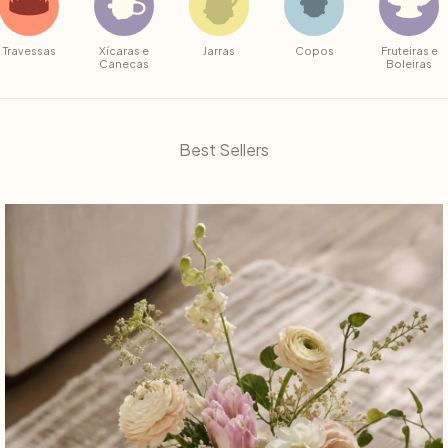
Travessas
Xícaras e
Jarras
Copos
Fruteiras e
Canecas
Boleiras
Best Sellers