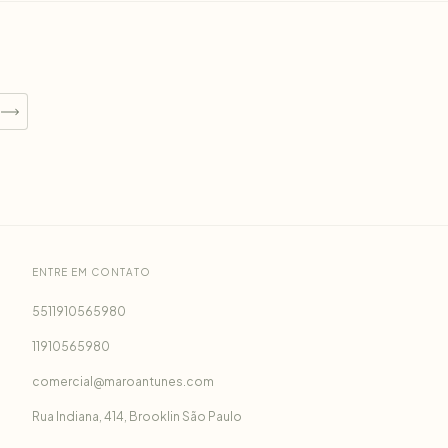
ENTRE EM CONTATO
5511910565980
11910565980
comercial@maroantunes.com
Rua Indiana, 414, Brooklin São Paulo