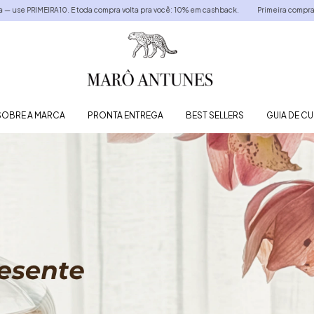
mpra volta pra você: 10% em cashback.
Primeira compra com 10% de cortesia — use PR
SOBRE A MARCA
PRONTA ENTREGA
BEST SELLERS
GUIA DE C